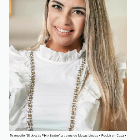
Te enseño "𝐄𝐥 𝐀𝐫𝐭𝐞 𝐝𝐞 𝐕𝐢𝐯𝐢𝐫 𝐁𝐨𝐧𝐢𝐭𝐨" a través de Mesas Lindas • Recibir en Casa •