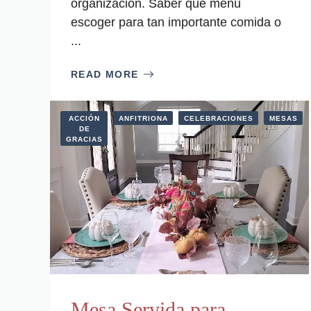
organización. Saber que menú
escoger para tan importante comida o
...
READ MORE
ACCIÓN
ANFITRIONA
CELEBRACIONES
MESAS
DE
GRACIAS
Mesa Servida para