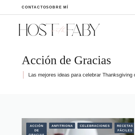
Saltar
CONTACTO
SOBRE MÍ
al
contenido
Acción de Gracias
Las mejores ideas para celebrar Thanksgiving o 
ACCIÓN
ANFITRIONA
CELEBRACIONES
RECETAS
DE
FÁCILES
GRACIAS