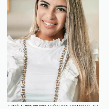
Te enseño "𝐄𝐥 𝐀𝐫𝐭𝐞 𝐝𝐞 𝐕𝐢𝐯𝐢𝐫 𝐁𝐨𝐧𝐢𝐭𝐨" a través de Mesas Lindas • Recibir en Casa •